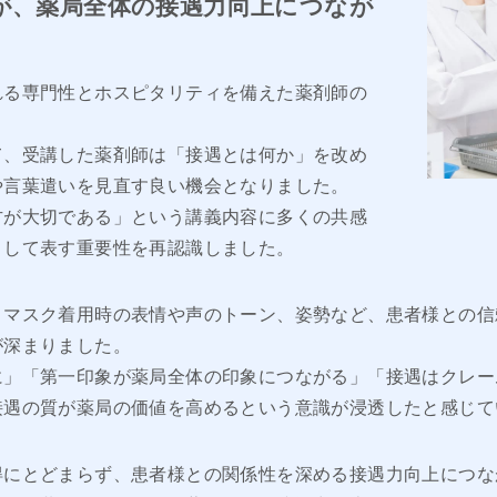
が、薬局全体の接遇力向上につなが
れる専門性とホスピタリティを備えた薬剤師の
て、受講した薬剤師は「接遇とは何か」を改め
や言葉遣いを見直す良い機会となりました。
方が大切である」という講義内容に多くの共感
として表す重要性を再認識しました。
、マスク着用時の表情や声のトーン、姿勢など、患者様との信
が深まりました。
に」「第一印象が薬局全体の印象につながる」「接遇はクレー
接遇の質が薬局の価値を高めるという意識が浸透したと感じて
得にとどまらず、患者様との関係性を深める接遇力向上につな