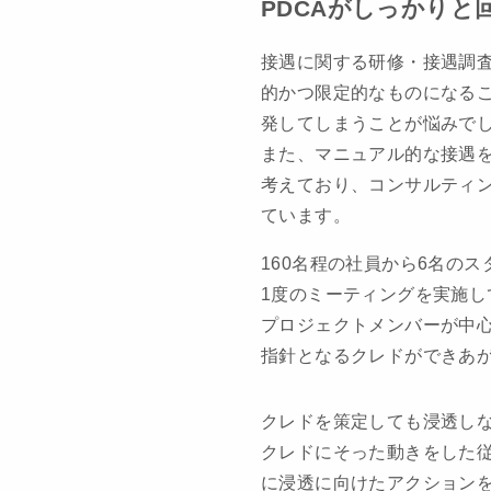
PDCAがしっかりと
接遇に関する研修・接遇調
的かつ限定的なものになる
発してしまうことが悩みで
また、マニュアル的な接遇
考えており、コンサルティ
ています。
160名程の社員から6名の
1度のミーティングを実施し
プロジェクトメンバーが中
指針となるクレドができあ
クレドを策定しても浸透し
クレドにそった動きをした従
に浸透に向けたアクション